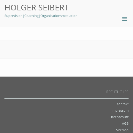
HOLGER SEIBERT
Supervision|Coaching|Organisationsmediation
RECHTLICHES
Kontakt
Impressum
Datenschutz
AGB
Sitemap