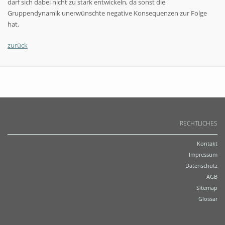
darf sich dabei nicht zu stark entwickeln, da sonst die
Gruppendynamik unerwünschte negative Konsequenzen zur Folge
hat.
zurück
RECHTLICHES
Kontakt
Impressum
Datenschutz
AGB
Sitemap
Glossar