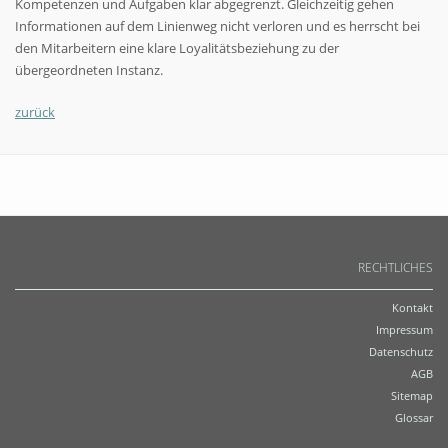
Kompetenzen und Aufgaben klar abgegrenzt. Gleichzeitig gehen
Informationen auf dem Linienweg nicht verloren und es herrscht bei
den Mitarbeitern eine klare Loyalitätsbeziehung zu der
übergeordneten Instanz.
zurück
RECHTLICHES
Kontakt
Impressum
Datenschutz
AGB
Sitemap
Glossar